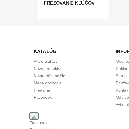
FRÉZOVANIE KĽÚČOV
KATALÓG
INFO
Akcie a zľavy
Obcho
Nové produkty
Reklam
Najpredávanejšie
Spraco
Mapa obchodu
Použív
Predajne
Kontak
Facebook
Odstúp
Vytknut
Facebook