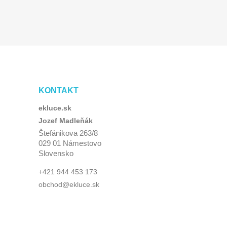
KONTAKT
ekluce.sk
Jozef Madleňák
Štefánikova 263/8
029 01 Námestovo
Slovensko
+421 944 453 173
obchod@ekluce.sk