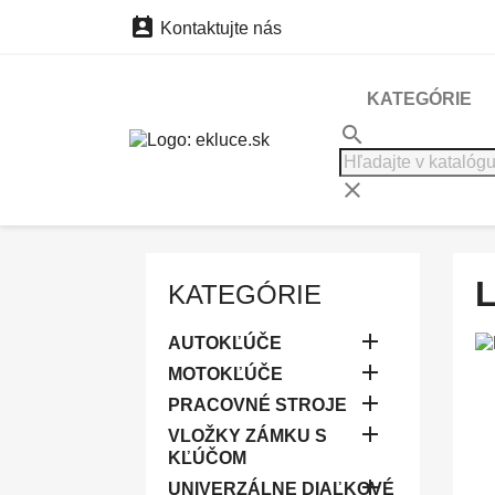

Kontaktujte nás
KATEGÓRIE
search
clear
KATEGÓRIE

AUTOKĽÚČE

MOTOKĽÚČE

PRACOVNÉ STROJE

VLOŽKY ZÁMKU S
KĽÚČOM

UNIVERZÁLNE DIAĽKOVÉ