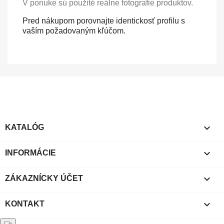
V ponuke sú použité reálne fotografie produktov.
Pred nákupom porovnajte identickosť profilu s
vaším požadovaným kľúčom.

KATALÓG

INFORMÁCIE

ZÁKAZNÍCKY ÚČET

KONTAKT