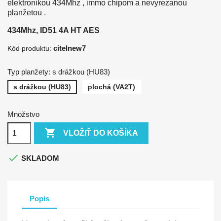
elektronikou 434Mhz
, immo chipom a nevyrezanou
planžetou .
434Mhz, ID51 4A HT AES
citelnew7
Kód produktu:
Typ planžety: s drážkou (HU83)
s drážkou (HU83)
plochá (VA2T)
Množstvo

VLOŽIŤ DO KOŠÍKA

SKLADOM
Popis