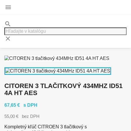

search
clear
CITOREN 3 TLAČITKOVÝ 434MHZ ID51
4A HT AES
67,65 €
s DPH
55,00 €
bez DPH
Kompletný kľúč CITROEN 3 tlačitkový s