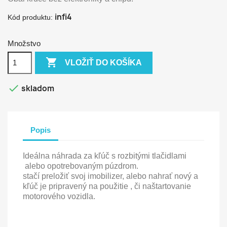
infi4
Kód produktu:
Množstvo

VLOŽIŤ DO KOŠÍKA

skladom
Popis
Ideálna náhrada za kľúč s rozbitými tlačidlami
alebo opotrebovaným púzdrom.
stačí preložiť svoj imobilizer, alebo nahrať nový a
kľúč je pripravený na použitie , či naštartovanie
motorového vozidla.