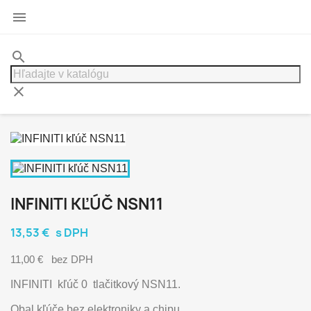

search
clear
INFINITI KĽÚČ NSN11
13,53 €
s DPH
11,00 €
bez DPH
INFINITI kľúč 0 tlačitkový NSN11.
Obal kľúče bez elektroniky a chipu.